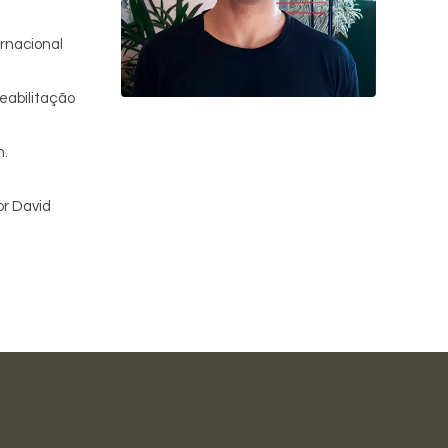
ernacional
eabilitação
n.
r David