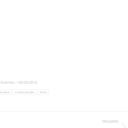
:
Eventos
02/03/2012
versário
comemoração
festa
PRÓXIMO