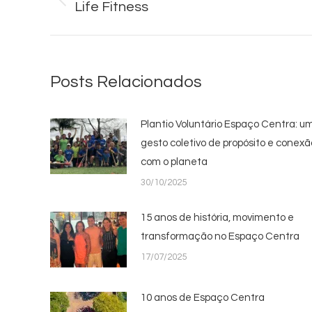
de
Life Fitness
Post
anterior:
post:
Posts Relacionados
Plantio Voluntário Espaço Centra: u
gesto coletivo de propósito e conexã
com o planeta
30/10/2025
15 anos de história, movimento e
transformação no Espaço Centra
17/07/2025
10 anos de Espaço Centra